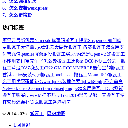
5、怎么选择机房
6、怎么安装wordpress
7、怎么更换IP
热门标签
阿里云最新优惠
Namesilo优惠码
搬瓦工提示Suspended如何续
费
搬瓦工大流量vps
腾讯云大硬盘
搬瓦工 备案
搬瓦工怎么用支
付宝充值
iptables屏蔽IP段
搬瓦工买KVM还是OpenVZ好
搬瓦工
不能用支付宝充值了怎么办
搬瓦工迁移到DC8不变三分之一
搬
瓦工清退OVZ
搬瓦工CN2 GIA ECOMMERCE最便宜的
搬瓦工
香港
centos安装wget
搬瓦工oneinstack
搬瓦工Mount ISO
搬瓦工
忘了用优惠码能补么
wordpress装插件要ftp
bwh89
php重启命令
Network error:Connection refused
ping.pe怎么用
搬瓦工DC3测试
搬瓦工购买
KiwiVM打不开
dc3 dc8
2019黑五是哪一天
搬瓦工便
宜套餐还会补货么
搬瓦工香港机房
© 2014-2026
搬瓦工
网站地图

回顶部