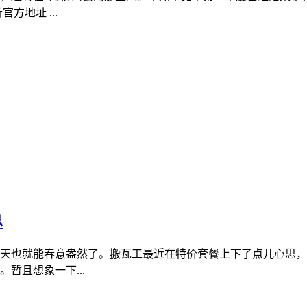
方地址 ...
总
天也就能春意盎然了。搬瓦工最近在特价套餐上下了点儿心思，出
暂且想象一下...