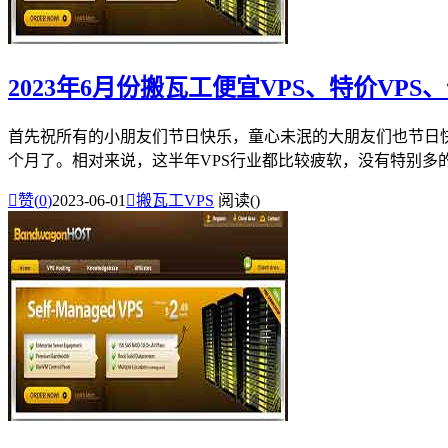
2023年6月份搬瓦工便宜VPS、特价VPS
首先祝所有的小朋友们节日快乐，童心未泯的大朋友们也节日
个月了。相对来说，这半年VPS行业都比较疲软，没有特别多的促

赞(
0
)
2023-06-01

搬瓦工VPS
阅读(
)