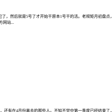
犯了，然后就是5号了才开始干原本1号干的活。老规矩月初盘点
网站...
零，还有在4月份离去的那些人。不知不觉中第一季度已经结束了